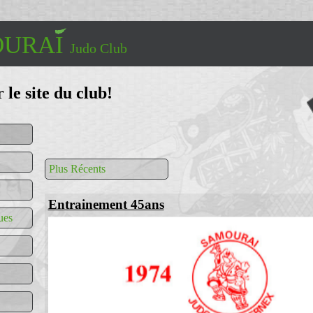
URAI
Judo Club
le site du club!
Plus Récents
Entrainement 45ans
ues