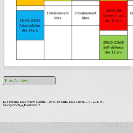
Plus Anciens
Le Samouraï, Ecole Robert-Hainard, 120 ch. de Saule, 1233 Bernex, 079 702 37 94,
renseignement_a_lesamourai.ch