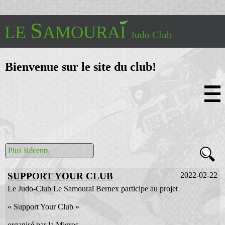
S
LE
AMOURAI
Judo Club
Bienvenue sur le site du club!
Accueil
Historique
50 ans
Informations Pratiques
Plus Récents
Enseignement
Compétitions
SUPPORT YOUR CLUB
2022-02-22
Vidéos de Judo
Vidéos de Self-Défense
Le Judo-Club Le Samouraï Bernex participe au projet
Contacts et Liens
« Support Your Club »
organisé par la Migros.