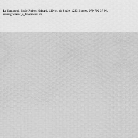
Le Samouraï, Ecole Robert-Hainard, 120 ch. de Saule, 1233 Bernex, 079 702 37 94,
renseignement_a_lesamourai.ch