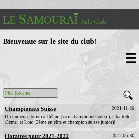
S
LE
AMOURAI
Judo Club
Bienvenue sur le site du club!
Accueil
Historique
50 ans
Informations Pratiques
Plus Récents
Enseignement
Compétitions
Championats Suisse
2021-11-29
Vidéos de Judo
Vidéos de Self-Défense
Un immense bravo à Céline (vice-championne suisse), Charlotte
(3ème) et Loïc (3ème en élite et champion suisse junior)!
Contacts et Liens
Horaires pour 2021-2022
2021-06-30