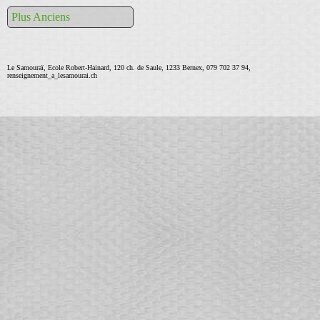
Plus Anciens
Le Samouraï, Ecole Robert-Hainard, 120 ch. de Saule, 1233 Bernex, 079 702 37 94,
renseignement_a_lesamourai.ch