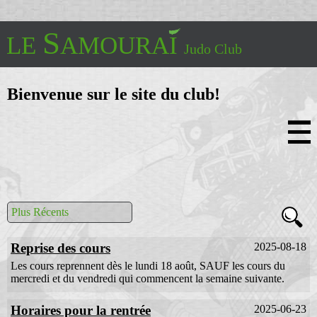
S
LE
AMOURAI
Judo Club
Bienvenue sur le site du club!
Accueil
Historique
50 ans
Informations Pratiques
Plus Récents
Enseignement
Compétitions
Reprise des cours
2025-08-18
Vidéos de Judo
Vidéos de Self-Défense
Les cours reprennent dès le lundi 18 août, SAUF les cours du
mercredi et du vendredi qui commencent la semaine suivante.
Contacts et Liens
Horaires pour la rentrée
2025-06-23